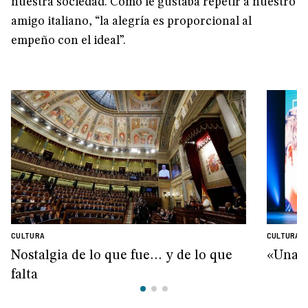
nuestra sociedad. Como le gustaba repetir a nuestro
amigo italiano, “la alegría es proporcional al
empeño con el ideal”.
CULTURA
CULTURA
Nostalgia de lo que fue… y de lo que
«Una v
falta