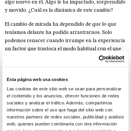
algo nuevo en él. Algo le ha impactado, sorprendido
y movido. ¿Cuál es la dinámica de este cambio?
El cambio de mirada ha dependido de que lo que
teníamos delante ha podido arrastrarnos. Solo
podemos renacer cuando irrumpe en la experiencia
un factor que trastoca el modo habitual con el que
nos relacionamos con la realidad. El nihilismo está
al acecho, no solo en su versión ideológica, sino
ante todo porque atenta contra el deseo de esperar,
Esta página web usa cookies
de construir, de vivir una aventura, de “iniciar
Las cookies de este sitio web se usan para personalizar
empresas que nos lleven más allá de las columnas
el contenido y los anuncios, ofrecer funciones de redes
de Hércules”. Siguiendo el paralelismo con las
sociales y analizar el tráfico. Además, compartimos
palabras de Pavese “prisión, estupidez, enfermedad,
información sobre el uso que haga del sitio web con
hábito” pueden carcomer el deseo si permanecemos
nuestros partners de redes sociales, publicidad y análisis
en la cerrazón de un monólogo interior que no da
web, quienes pueden combinarla con otra información
espacio a la alteridad. ¡Cuánto nos ha impresionado
que les haya proporcionado o que hayan recopilado a