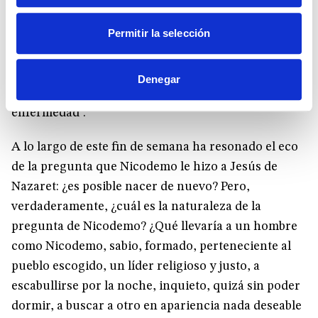
la resurrección del deseo. Volvemos a nacer en el
Permitir la selección
encuentro con alguien en quien identifico un deseo
mío. “Buscaba hermanos que buscaban lo mismo
que yo” nos ha dicho Mencarelli, y que percibieran
Denegar
que la mía era “una inquietud normal, y no una
enfermedad”.
A lo largo de este fin de semana ha resonado el eco
de la pregunta que Nicodemo le hizo a Jesús de
Nazaret: ¿es posible nacer de nuevo? Pero,
verdaderamente, ¿cuál es la naturaleza de la
pregunta de Nicodemo? ¿Qué llevaría a un hombre
como Nicodemo, sabio, formado, perteneciente al
pueblo escogido, un líder religioso y justo, a
escabullirse por la noche, inquieto, quizá sin poder
dormir, a buscar a otro en apariencia nada deseable